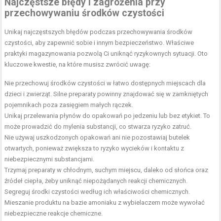
Najczęstsze błędy i zagrożenia przy
przechowywaniu środków czystości
Unikaj najczęstszych błędów podczas przechowywania środków
czystości, aby zapewnić sobie i innym bezpieczeństwo. Właściwe
praktyki magazynowania pozwolą Ci uniknąć ryzykownych sytuacji. Oto
kluczowe kwestie, na które musisz zwrócić uwagę:
Nie przechowuj środków czystości w łatwo dostępnych miejscach dla
dzieci i zwierząt. Silne preparaty powinny znajdować się w zamkniętych
pojemnikach poza zasięgiem małych rączek.
Unikaj przelewania płynów do opakowań po jedzeniu lub bez etykiet. To
może prowadzić do mylenia substancji, co stwarza ryzyko zatruć.
Nie używaj uszkodzonych opakowań ani nie pozostawiaj butelek
otwartych, ponieważ zwiększa to ryzyko wycieków i kontaktu z
niebezpiecznymi substancjami.
Trzymaj preparaty w chłodnym, suchym miejscu, daleko od słońca oraz
źródeł ciepła, żeby uniknąć niepożądanych reakcji chemicznych.
Segreguj środki czystości według ich właściwości chemicznych.
Mieszanie produktu na bazie amoniaku z wybielaczem może wywołać
niebezpieczne reakcje chemiczne.