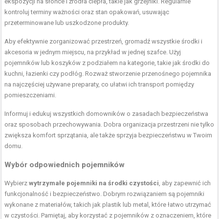
ekspozycji na słońce i źródła ciepła, takie jak grzejniki. Regularnie
kontroluj terminy ważności oraz stan opakowań, usuwając
przeterminowane lub uszkodzone produkty.
Aby efektywnie zorganizować przestrzeń, gromadź wszystkie środki i
akcesoria w jednym miejscu, na przykład w jednej szafce. Użyj
pojemników lub koszyków z podziałem na kategorie, takie jak środki do
kuchni, łazienki czy podłóg. Rozważ stworzenie przenośnego pojemnika
na najczęściej używane preparaty, co ułatwi ich transport pomiędzy
pomieszczeniami.
Informuj i edukuj wszystkich domowników o zasadach bezpieczeństwa
oraz sposobach przechowywania. Dobra organizacja przestrzeni nie tylko
zwiększa komfort sprzątania, ale także sprzyja bezpieczeństwu w Twoim
domu.
Wybór odpowiednich pojemników
Wybierz
wytrzymałe pojemniki na środki czystości
, aby zapewnić ich
funkcjonalność i bezpieczeństwo. Dobrym rozwiązaniem są pojemniki
wykonane z materiałów, takich jak plastik lub metal, które łatwo utrzymać
w czystości. Pamiętaj, aby korzystać z pojemników z oznaczeniem, które