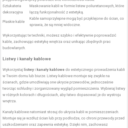
Sztukateria
Maskowanie kabli w formie listew poliuretanowych, które
dekoracyjna
łączą funkcjonalność z estetyką.
Kable samoprzylepne mogą być przyklejone do ścian, co
Płaskie kable
sprawia, że są mniej widoczne.
Wykorzystując te techniki, możesz szybko i efektywnie poprowadzić
kable, zachowując estetykę wnętrza oraz unikając zbędnych prac
budowlanych.
Listwy i kanały kablowe
Wykorzystaj
listwy
i
kanały kablowe
do estetycznego prowadzenia kabli
w Twoim domu lub biurze. Listwy kablowe montuje się zwykle na
ścianach, gdzie umożliwiają one ukrycie przewodów, jednocześnie
tworząc schludny i zorganizowany wygląd pomieszczenia. Wybieraj listwy
w różnych kolorach i długościach, aby łatwo dopasować je do wystroju
wnętrza.
Kanały kablowe natomiast stosuj do ukrycia kabli w pomieszczeniach.
Montuje się je wzdłuż ścian lub przy podłodze, co chroni przewody przed
uszkodzeniami oraz zapewnia estetykę. Dzięki nim, zachowasz