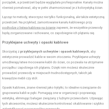
porządek, a przestrzeń będzie wyglądała profesjonalnie. Kanały można
również pomalować, aby w pełni zharmonizować je z kolorystyką ścian.
Łącząc te metody, stworzysz nie tylko funkcjonalną, ale także estetyczną
przestrzeń. Na przykład, zamontowanie kanału kablowego przy
podłodze z listwą kablową na ścianie
zapewni, że wszystkie przewody
będą zorganizowane i schowane, co zapobiegnie ich plątaniu się.
Przyklejane uchwyty i opaski kablowe
Skorzystaj z
przyklejanych uchwytów
i
opasek kablowych
, aby
estetycznie prowadzić kable w swoim otoczeniu. Przyklejane uchwyty
umożliwiają łatwe mocowanie kabli do ścian, co pozwala na utrzymanie
porządku i zapobiega ich plątaniu. Dzięki nim możesz skutecznie
prowadzić przewody w miejscach trudnodostępnych, takich jak
krawędzie mebli czy stół.
Opaski kablowe, znane również jako trytytki, to idealne rozwiązanie do
grupowania kabli w pęki. Pomagają one w organizacji i poprawiają
estetykę, eliminując bałagan związany z luźnymi przewodami. Używając
tych akcesoriów, możesz skutecznie kontrolować okablowanie i szybko
zidentyfikować poszczególne przewody.