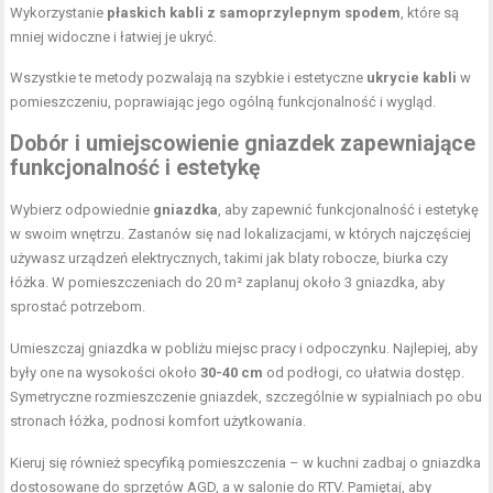
Wykorzystanie
płaskich kabli z samoprzylepnym spodem
, które są
mniej widoczne i łatwiej je ukryć.
Wszystkie te metody pozwalają na szybkie i estetyczne
ukrycie kabli
w
pomieszczeniu, poprawiając jego ogólną funkcjonalność i wygląd.
Dobór i umiejscowienie gniazdek zapewniające
funkcjonalność i estetykę
Wybierz odpowiednie
gniazdka
, aby zapewnić funkcjonalność i estetykę
w swoim wnętrzu. Zastanów się nad lokalizacjami, w których najczęściej
używasz urządzeń elektrycznych, takimi jak blaty robocze, biurka czy
łóżka. W pomieszczeniach do 20 m² zaplanuj około 3 gniazdka, aby
sprostać potrzebom.
Umieszczaj gniazdka w pobliżu miejsc pracy i odpoczynku. Najlepiej, aby
były one na wysokości około
30-40 cm
od podłogi, co ułatwia dostęp.
Symetryczne rozmieszczenie gniazdek, szczególnie w sypialniach po obu
stronach łóżka, podnosi komfort użytkowania.
Kieruj się również specyfiką pomieszczenia – w kuchni zadbaj o gniazdka
dostosowane do sprzętów AGD, a w salonie do RTV. Pamiętaj, aby