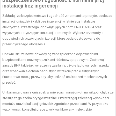
Bezpieczeństwo i zgodność z normami przy
instalacji bez ingerencji
Zakładaj, że bezpieczeństwo i zgodność z normami to priorytet podczas
instalacji gniazdek i kabli bez ingerencji w istniejącą instalację
elektryczną. Przestrzegaj obowiązujących norm PN-IEC 60364 oraz
wytycznych dotyczących instalacji domowych. Wybierz przewody o
odpowiednich przekrojach i izolacji, które będą dostosowane do
przewidywanego obciążenia.
Upewnij się, że nowe obwody są zabezpieczone odpowiednimi
bezpiecznikami oraz wyłącznikami różnicowoprądowymi. Zachowaj
zasady BHP, takie jak wyłączenie zasilania, użycie izolowanych narzędzi
oraz stosowanie ochron osobistych w trakcie prac elektrycznych.
Prawidłowo mocuj przewody, aby uniknąć uszkodzeń mechanicznych i
przecięć.
Unikaj instalowania gniazdek w miejscach narażonych na wilgoć, chyba że
stosujesz gniazdka bryzgoszczelne. Przestrzegaj zalecanej wysokości
montażu oraz lokalizacji gniazdek zgodnie z przepisami. W przypadku
wątpliwości, konsultuj prace z wykwalifikowanym elektrykiem.