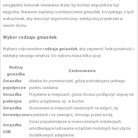
uwzględnić kierunek otwierania drzwi, by montaż włączników był
wygodny. Starannie zaplanuj rozmieszczenie gniazdek, korzystając z tych
wskazówek, aby stworzyć ergonomiczną i estetyczną przestrzeń w
swoim domu.
Wybór rodzaju gniazdek
Wybierz odpowiednie
rodzaje gniazdek
, aby zapewnić funkcjonalność i
estetykę swojego wnętrza. Do wyboru masz kilka opcji:
Rodzaj
Zastosowanie
gniazdka
Gniazdka
Idealne do pomieszczeń, gdzie potrzebujesz jednego
pojedyncze
punktu zasilania.
Gniazdka
Przydatne w miejscach, gdzie chcesz podłączyć więcej niż
podwójne
jedno urządzenie, np. w kuchni.
Gniazdka
Stosowane w miejscach narażonych na wilgoć, np.
hermetyczne
łazienkach i na zewnątrz, chroniąc przed wodą.
Coraz popularniejsze w nowoczesnych instalacjach,
Gniazdka
umożliwiające ładowanie urządzeń mobilnych bez użycia
USB
dodatkowych adapterów.