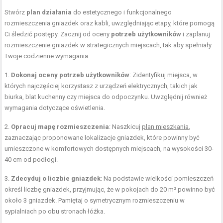
Stwórz
plan działania
do estetycznego i funkcjonalnego
rozmieszczenia gniazdek oraz kabli, uwzględniając etapy, które pomogą
Ci śledzić postępy. Zacznij od oceny
potrzeb użytkowników
i zaplanuj
rozmieszczenie gniazdek w strategicznych miejscach, tak aby spełniały
Twoje codzienne wymagania.
1.
Dokonaj oceny potrzeb użytkowników
: Zidentyfikuj miejsca, w
których najczęściej korzystasz z urządzeń elektrycznych, takich jak
biurka, blat kuchenny czy miejsca do odpoczynku. Uwzględnij również
wymagania dotyczące oświetlenia.
2.
Opracuj mapę rozmieszczenia
: Naszkicuj
plan mieszkania
,
zaznaczając proponowane lokalizacje gniazdek, które powinny być
umieszczone w komfortowych dostępnych miejscach, na wysokości 30-
40 cm od podłogi.
3.
Zdecyduj o liczbie gniazdek
: Na podstawie wielkości pomieszczeń
określ liczbę gniazdek, przyjmując, że w pokojach do 20 m² powinno być
około 3 gniazdek. Pamiętaj o symetrycznym rozmieszczeniu w
sypialniach po obu stronach łóżka.