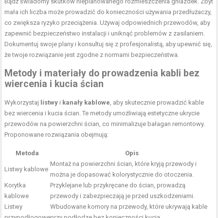
Bądź świadomy skutków nieplanowanego rozmieszczenia gniazdek. Zbyt
mała ich liczba może prowadzić do konieczności używania przedłużaczy,
co zwiększa ryzyko przeciążenia. Używaj odpowiednich przewodów, aby
zapewnić bezpieczeństwo instalacji i uniknąć problemów z zasilaniem.
Dokumentuj swoje plany i konsultuj się z profesjonalistą, aby upewnić się,
że twoje rozwiązanie jest zgodne z normami bezpieczeństwa.
Metody i materiały do prowadzenia kabli bez
wiercenia i kucia ścian
Wykorzystaj
listwy
i
kanały kablowe
, aby skutecznie prowadzić kable
bez wiercenia i kucia ścian. Te metody umożliwiają estetyczne ukrycie
przewodów na powierzchni ścian, co minimalizuje bałagan remontowy.
Proponowane rozwiązania obejmują:
Metoda
Opis
Montaż na powierzchni ścian, które kryją przewody i
Listwy kablowe
można je dopasować kolorystycznie do otoczenia.
Korytka
Przyklejane lub przykręcane do ścian, prowadzą
kablowe
przewody i zabezpieczają je przed uszkodzeniami.
Listwy
Wbudowane komory na przewody, które ukrywają kable
przypodłogowe
przy podłodze bez konieczności kucia.