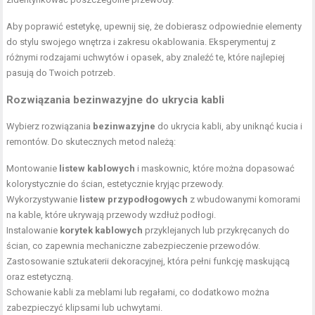
Aby poprawić estetykę, upewnij się, że dobierasz odpowiednie elementy
do stylu swojego wnętrza i zakresu okablowania. Eksperymentuj z
różnymi rodzajami uchwytów i opasek, aby znaleźć te, które najlepiej
pasują do Twoich potrzeb.
Rozwiązania bezinwazyjne do ukrycia kabli
Wybierz rozwiązania
bezinwazyjne
do ukrycia kabli, aby uniknąć kucia i
remontów. Do skutecznych metod należą:
Montowanie
listew kablowych
i maskownic, które można dopasować
kolorystycznie do ścian, estetycznie kryjąc przewody.
Wykorzystywanie
listew przypodłogowych
z wbudowanymi komorami
na kable, które ukrywają przewody wzdłuż podłogi.
Instalowanie
korytek kablowych
przyklejanych lub przykręcanych do
ścian, co zapewnia mechaniczne zabezpieczenie przewodów.
Zastosowanie sztukaterii dekoracyjnej, która pełni funkcję maskującą
oraz estetyczną.
Schowanie kabli za meblami lub regałami, co dodatkowo można
zabezpieczyć klipsami lub uchwytami.