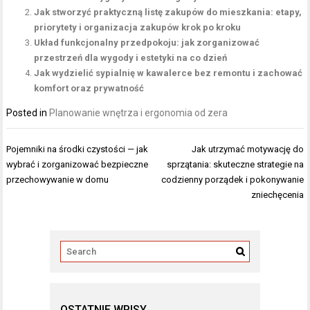
Jak stworzyć praktyczną listę zakupów do mieszkania: etapy,
priorytety i organizacja zakupów krok po kroku
Układ funkcjonalny przedpokoju: jak zorganizować
przestrzeń dla wygody i estetyki na co dzień
Jak wydzielić sypialnię w kawalerce bez remontu i zachować
komfort oraz prywatność
Posted in
Planowanie wnętrza i ergonomia od zera
Nawigacja
Pojemniki na środki czystości — jak
Jak utrzymać motywację do
wpisu
wybrać i zorganizować bezpieczne
sprzątania: skuteczne strategie na
przechowywanie w domu
codzienny porządek i pokonywanie
zniechęcenia
OSTATNIE WPISY