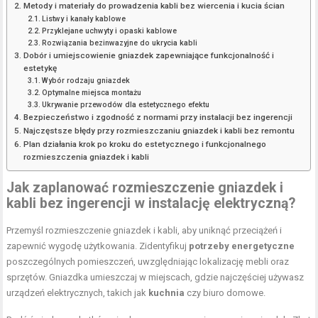
Metody i materiały do prowadzenia kabli bez wiercenia i kucia ścian
Listwy i kanały kablowe
Przyklejane uchwyty i opaski kablowe
Rozwiązania bezinwazyjne do ukrycia kabli
Dobór i umiejscowienie gniazdek zapewniające funkcjonalność i
estetykę
Wybór rodzaju gniazdek
Optymalne miejsca montażu
Ukrywanie przewodów dla estetycznego efektu
Bezpieczeństwo i zgodność z normami przy instalacji bez ingerencji
Najczęstsze błędy przy rozmieszczaniu gniazdek i kabli bez remontu
Plan działania krok po kroku do estetycznego i funkcjonalnego
rozmieszczenia gniazdek i kabli
Jak zaplanować
rozmieszczenie gniazdek
i
kabli bez ingerencji w instalację elektryczną?
Przemyśl rozmieszczenie gniazdek i kabli, aby uniknąć przeciążeń i
zapewnić wygodę użytkowania. Zidentyfikuj
potrzeby energetyczne
poszczególnych pomieszczeń, uwzględniając lokalizację mebli oraz
sprzętów. Gniazdka umieszczaj w miejscach, gdzie najczęściej używasz
urządzeń elektrycznych, takich jak
kuchnia
czy biuro domowe.