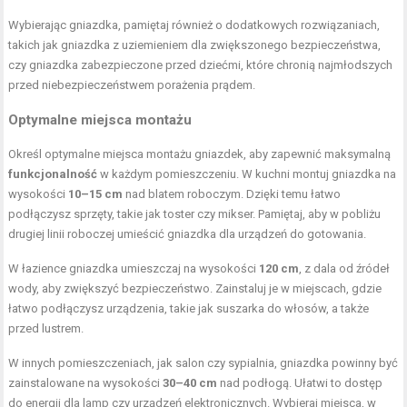
Wybierając gniazdka, pamiętaj również o dodatkowych rozwiązaniach,
takich jak gniazdka z uziemieniem dla zwiększonego bezpieczeństwa,
czy gniazdka zabezpieczone przed dziećmi, które chronią najmłodszych
przed niebezpieczeństwem porażenia prądem.
Optymalne miejsca montażu
Określ optymalne miejsca montażu gniazdek, aby zapewnić maksymalną
funkcjonalność
w każdym pomieszczeniu. W kuchni montuj gniazdka na
wysokości
10–15 cm
nad blatem roboczym. Dzięki temu łatwo
podłączysz sprzęty, takie jak toster czy mikser. Pamiętaj, aby w pobliżu
drugiej linii roboczej umieścić gniazdka dla urządzeń do gotowania.
W łazience gniazdka umieszczaj na wysokości
120 cm
, z dala od źródeł
wody, aby zwiększyć bezpieczeństwo. Zainstaluj je w miejscach, gdzie
łatwo podłączysz urządzenia, takie jak suszarka do włosów, a także
przed lustrem.
W innych pomieszczeniach, jak salon czy sypialnia, gniazdka powinny być
zainstalowane na wysokości
30–40 cm
nad podłogą. Ułatwi to dostęp
do energii dla lamp czy urządzeń elektronicznych. Wybieraj miejsca, w