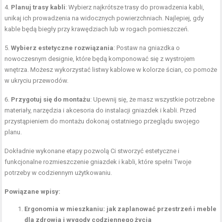
4.
Planuj trasy kabli
: Wybierz najkrótsze trasy do prowadzenia kabli,
unikaj ich prowadzenia na widocznych powierzchniach. Najlepiej, gdy
kable będą biegły przy krawędziach lub w rogach pomieszczeń.
5.
Wybierz estetyczne rozwiązania
: Postaw na gniazdka o
nowoczesnym designie, które będą komponować się z wystrojem
wnętrza. Możesz wykorzystać listwy kablowe w kolorze ścian, co pomoże
w ukryciu przewodów.
6.
Przygotuj się do montażu
: Upewnij się, że masz wszystkie potrzebne
materiały, narzędzia i akcesoria do instalacji gniazdek i kabli. Przed
przystąpieniem do montażu dokonaj ostatniego przeglądu swojego
planu.
Dokładnie wykonane etapy pozwolą Ci stworzyć estetyczne i
funkcjonalne rozmieszczenie gniazdek i kabli, które spełni Twoje
potrzeby w codziennym użytkowaniu.
Powiązane wpisy:
Ergonomia w mieszkaniu: jak zaplanować przestrzeń i meble
dla zdrowia i wygody codziennego życia