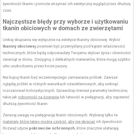
żywotność tkanin i pomoże utrzymać ich estetyczny wygląd przez dłuższy
czas.
Najczęstsze błędy przy wyborze i użytkowaniu
tkanin obiciowych w domach ze zwierzętami
Unikaj skupiania się wyłącznie na estetyce tkaniny obiciowej. Wybór
tkaniny obiciowej
powinien być przemyślany pod kątem właściwości
technicznych, które będą odpowiadały Twojemu stylowi życia i obecności
zwierząt w domu. Zrezygnuj z delikatnych materiałów, które mogą szybko
ulec uszkodzeniu przez kocie pazury.
Nie kupuj tkanin bez wcześniejszego zamawiania próbek. Zawsze
oglądaj próbki w różnych warunkach oświetleniowych, aby uniknąć
rozczarowań kolorystycznych. Sprawdzaj również parametry techniczne,
takie jak
odporność na ścieranie
lub łatwość w pielęgnacji, aby zapewnić
dłuższą żywotność tkanin.
Zwracaj uwagę na pielęgnację tkanin obiciowych. Wybieraj tylko te
materiały, które łatwo można czyścić, aby nie skracać
ich żywotności.
Rozważ użycie
pokrowców ochronnych
, które znacznie ułatwiają