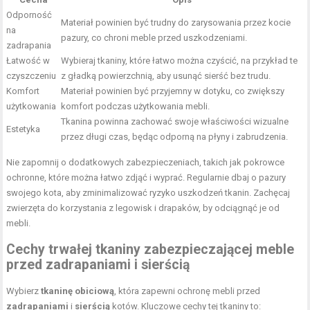
Odporność
Materiał powinien być trudny do zarysowania przez kocie
na
pazury, co chroni meble przed uszkodzeniami.
zadrapania
Łatwość w
Wybieraj tkaniny, które łatwo można czyścić, na przykład te
czyszczeniu
z gładką powierzchnią, aby usunąć sierść bez trudu.
Komfort
Materiał powinien być przyjemny w dotyku, co zwiększy
użytkowania
komfort podczas użytkowania mebli.
Tkanina powinna zachować swoje właściwości wizualne
Estetyka
przez długi czas, będąc odporną na płyny i zabrudzenia.
Nie zapomnij o dodatkowych zabezpieczeniach, takich jak pokrowce
ochronne, które można łatwo zdjąć i wyprać. Regularnie dbaj o pazury
swojego kota, aby zminimalizować ryzyko uszkodzeń tkanin. Zachęcaj
zwierzęta do korzystania z legowisk i drapaków, by odciągnąć je od
mebli.
Cechy trwałej tkaniny zabezpieczającej meble
przed zadrapaniami i sierścią
Wybierz
tkaninę obiciową
, która zapewni ochronę mebli przed
zadrapaniami
i
sierścią
kotów. Kluczowe cechy tej tkaniny to: