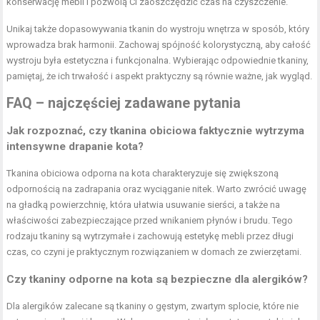
konserwację mebli i pozwolą Ci zaoszczędzić czas na czyszczenie.
Unikaj także dopasowywania tkanin do wystroju wnętrza w sposób, który
wprowadza brak harmonii. Zachowaj spójność kolorystyczną, aby całość
wystroju była estetyczna i funkcjonalna. Wybierając odpowiednie tkaniny,
pamiętaj, że ich trwałość i aspekt praktyczny są równie ważne, jak wygląd.
FAQ – najczęściej zadawane pytania
Jak rozpoznać, czy tkanina obiciowa faktycznie wytrzyma
intensywne drapanie kota?
Tkanina obiciowa odporna na kota charakteryzuje się zwiększoną
odpornością na zadrapania oraz wyciąganie nitek. Warto zwrócić uwagę
na gładką powierzchnię, która ułatwia usuwanie sierści, a także na
właściwości zabezpieczające przed wnikaniem płynów i brudu. Tego
rodzaju tkaniny są wytrzymałe i zachowują estetykę mebli przez długi
czas, co czyni je praktycznym rozwiązaniem w domach ze zwierzętami.
Czy tkaniny odporne na kota są bezpieczne dla alergików?
Dla alergików zalecane są tkaniny o gęstym, zwartym splocie, które nie