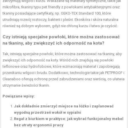
zatrzymują wilgoci i kurzu. Wskazane są materiały syntetyczne, takie jak
mikrofibra, tkaniny typu pet friendly z powłokami antybakteryjnymi oraz
tkaniny posiadające certyfikaty, np. OEKO-TEX Standard 100, które
utrudniają rozwój roztoczy, bakterii i pleśni. Ekoskóra i skóra naturalna
również są dobrym wyborem, gdyż nie chłoną kurzu i łatwo je czyścić.
Czy istnieją specjalne powłoki, które można zastosować
na tkaniny, aby zwiększyć ich odporność na kota?
Tak, istnieją specjalne powłoki, które można zastosować na tkaniny, aby
zwiększyć ich odporność na koty. Wśród nich znajdują się powłoki
teflonowe oraz hydrofobowe, które wzmacniają materiał i zapobiegają
przenikaniu wilgoci i brudu. Dodatkowo, technologie takie jak PETPROOF i
Cleanaboo oferują ochronę przed zabrudzeniami oraz sierścią, co ułatwia
utrzymanie świeżości tkanin.
Powiązane wpisy:
Jak dokładnie zmierzyć miejsce na łóżko i zaplanować
wygodną przestrzeń wokół w sypialni
Regał z biurkiem w praktyce: jak wybrać funkcjonalny mebel
bez utraty ergonomii pracy