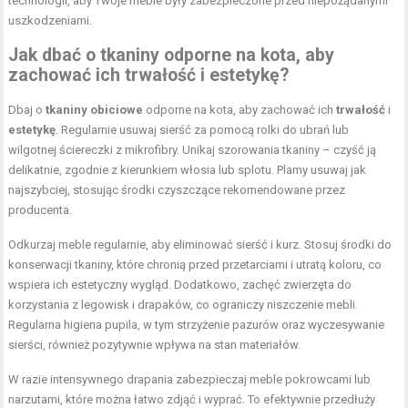
technologii, aby Twoje meble były zabezpieczone przed niepożądanymi
uszkodzeniami.
Jak dbać o tkaniny odporne na kota, aby
zachować ich trwałość i estetykę?
Dbaj o
tkaniny obiciowe
odporne na kota, aby zachować ich
trwałość
i
estetykę
. Regularnie usuwaj sierść za pomocą rolki do ubrań lub
wilgotnej ściereczki z mikrofibry. Unikaj szorowania tkaniny – czyść ją
delikatnie, zgodnie z kierunkiem włosia lub splotu. Plamy usuwaj jak
najszybciej, stosując środki czyszczące rekomendowane przez
producenta.
Odkurzaj meble regularnie, aby eliminować sierść i kurz. Stosuj środki do
konserwacji tkaniny, które chronią przed przetarciami i utratą koloru, co
wspiera ich estetyczny wygląd. Dodatkowo, zachęć zwierzęta do
korzystania z legowisk i drapaków, co ograniczy niszczenie mebli.
Regularna higiena pupila, w tym strzyżenie pazurów oraz wyczesywanie
sierści, również pozytywnie wpływa na stan materiałów.
W razie intensywnego drapania zabezpieczaj meble pokrowcami lub
narzutami, które można łatwo zdjąć i wyprać. To efektywnie przedłuży