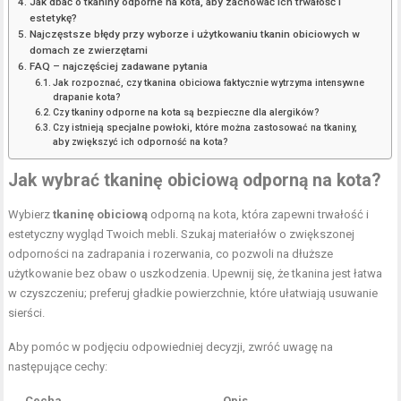
Jak dbać o tkaniny odporne na kota, aby zachować ich trwałość i
estetykę?
Najczęstsze błędy przy wyborze i użytkowaniu tkanin obiciowych w
domach ze zwierzętami
FAQ – najczęściej zadawane pytania
Jak rozpoznać, czy tkanina obiciowa faktycznie wytrzyma intensywne
drapanie kota?
Czy tkaniny odporne na kota są bezpieczne dla alergików?
Czy istnieją specjalne powłoki, które można zastosować na tkaniny,
aby zwiększyć ich odporność na kota?
Jak wybrać tkaninę obiciową odporną na kota?
Wybierz
tkaninę obiciową
odporną na kota, która zapewni trwałość i
estetyczny wygląd Twoich mebli. Szukaj materiałów o zwiększonej
odporności na zadrapania i rozerwania, co pozwoli na dłuższe
użytkowanie bez obaw o uszkodzenia. Upewnij się, że tkanina jest łatwa
w czyszczeniu; preferuj gładkie powierzchnie, które ułatwiają usuwanie
sierści.
Aby pomóc w podjęciu odpowiedniej decyzji, zwróć uwagę na
następujące cechy:
Cecha
Opis