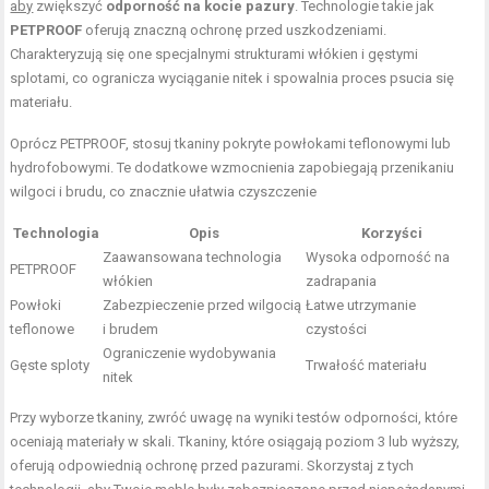
aby
zwiększyć
odporność na kocie pazury
. Technologie takie jak
PETPROOF
oferują znaczną ochronę przed uszkodzeniami.
Charakteryzują się one specjalnymi strukturami włókien i gęstymi
splotami, co ogranicza wyciąganie nitek i spowalnia proces psucia się
materiału.
Oprócz PETPROOF, stosuj tkaniny pokryte powłokami teflonowymi lub
hydrofobowymi. Te dodatkowe wzmocnienia zapobiegają przenikaniu
wilgoci i brudu, co znacznie ułatwia czyszczenie
Technologia
Opis
Korzyści
Zaawansowana technologia
Wysoka odporność na
PETPROOF
włókien
zadrapania
Powłoki
Zabezpieczenie przed wilgocią
Łatwe utrzymanie
teflonowe
i brudem
czystości
Ograniczenie wydobywania
Gęste sploty
Trwałość materiału
nitek
Przy wyborze tkaniny, zwróć uwagę na wyniki testów odporności, które
oceniają materiały w skali. Tkaniny, które osiągają poziom 3 lub wyższy,
oferują odpowiednią ochronę przed pazurami. Skorzystaj z tych