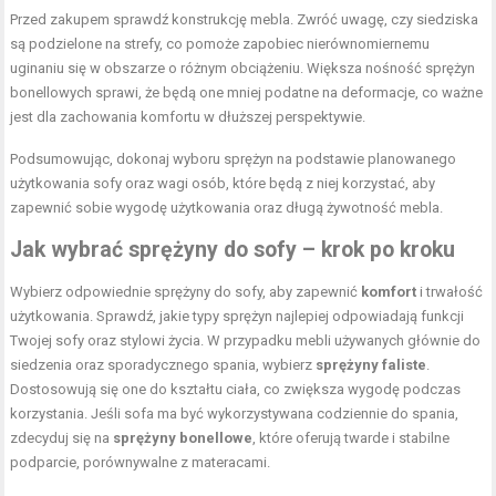
Przed zakupem sprawdź konstrukcję mebla. Zwróć uwagę, czy siedziska
są podzielone na strefy, co pomoże zapobiec nierównomiernemu
uginaniu się w obszarze o różnym obciążeniu. Większa nośność sprężyn
bonellowych sprawi, że będą one mniej podatne na deformacje, co ważne
jest dla zachowania komfortu w dłuższej perspektywie.
Podsumowując, dokonaj wyboru sprężyn na podstawie planowanego
użytkowania sofy oraz wagi osób, które będą z niej korzystać, aby
zapewnić sobie wygodę użytkowania oraz długą żywotność mebla.
Jak wybrać sprężyny do sofy – krok po kroku
Wybierz odpowiednie sprężyny do sofy, aby zapewnić
komfort
i trwałość
użytkowania. Sprawdź, jakie typy sprężyn najlepiej odpowiadają funkcji
Twojej sofy oraz stylowi życia. W przypadku mebli używanych głównie do
siedzenia oraz sporadycznego spania, wybierz
sprężyny faliste
.
Dostosowują się one do kształtu ciała, co zwiększa wygodę podczas
korzystania. Jeśli sofa ma być wykorzystywana codziennie do spania,
zdecyduj się na
sprężyny bonellowe
, które oferują twarde i stabilne
podparcie, porównywalne z materacami.