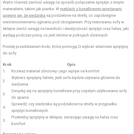
Warto również zwrócić uwagę na sposób połączenia sprężyn z innymi
materiałami, takimi jak pianka. W
meblach z bonellowymi sprężynami
upewnij się, że siedziska
są podzielone na strefy, co zapobiegnie
nierównomiernemu uginaniu pod obciążeniem. Przy testowaniu sofy w
sklepie zwróć uwagę na twardość i elastyczność sprężyn oraz hałas, jaki
wydają podczas pracy, co jest istotne w pokojach dziennych.
Poniżej przedstawiam kroki, które pomogą Ci wybrać właściwe sprężyny
do sofy:
Krok
Opis
1.
Rozważ
materiał obiciowy i jego wpływ na komfort
.
Wybierz sprężyny faliste, jeśli sofa będzie używana głównie do
2.
siedzenia.
Decyduj się na sprężyny bonellowe przy częstym użytkowaniu sofy
3.
do spania.
Sprawdź, czy siedziska są podzielone na strefy w przypadku
4.
sprężyn bonellowych.
Przetestuj sprężyny w sklepie, zwracając uwagę na hałas oraz
5.
komfort.