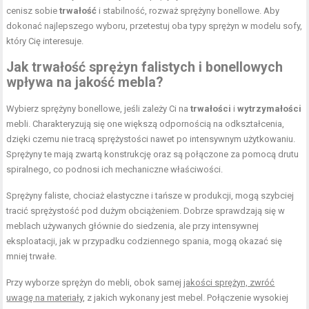
cenisz sobie
trwałość
i stabilność, rozważ sprężyny bonellowe. Aby
dokonać najlepszego wyboru, przetestuj oba typy sprężyn w modelu sofy,
który Cię interesuje.
Jak trwałość sprężyn falistych i bonellowych
wpływa na jakość mebla?
Wybierz sprężyny bonellowe, jeśli zależy Ci na
trwałości
i
wytrzymałości
mebli. Charakteryzują się one większą odpornością na odkształcenia,
dzięki czemu nie tracą sprężystości nawet po intensywnym użytkowaniu.
Sprężyny te mają zwartą konstrukcję oraz są połączone za pomocą drutu
spiralnego, co podnosi ich mechaniczne właściwości.
Sprężyny faliste, chociaż elastyczne i tańsze w produkcji, mogą szybciej
tracić sprężystość pod dużym obciążeniem. Dobrze sprawdzają się w
meblach używanych głównie do siedzenia, ale przy intensywnej
eksploatacji, jak w przypadku codziennego spania, mogą okazać się
mniej trwałe.
Przy wyborze sprężyn do mebli, obok samej
jakości sprężyn, zwróć
uwagę na materiały
, z jakich wykonany jest mebel. Połączenie wysokiej