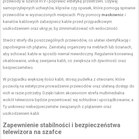
przewody w szafce RTV i poprawić estetykę przestrzeni. Używaj
samoprzylepnych uchwytów, klipsów czy opasek, które pomogą spinanie
przewodów w wyznaczonych miejscach. Przy pomocy
maskownic
i
kanałów kablowych zabezpiecz kable przed przypadkowym
uszkodzeniem oraz ukryj je, by zminimalizować ich widoczność.
Stwórz strefy dla poszczególnych przewodów, co ułatwi identyfikację i
zapobiegnie ich plątaniu. Zainstaluj organizery na meblach lub ścianach,
aby schować kable w sposób niemal niewidoczny. Regularnie konserwuj
okablowanie, unikaj zawijania kabli, co zwiększa ich żywotność oraz
bezpieczeństwo.
W przypadku większej ilości kabli, stosuj pudełka z otworami, które
pozwolą na estetyczne prowadzenie przewodów oraz ułatwią dostęp do
nich w razie potrzeby. Dzięki takim akcesoriom strefa multimedialna
wokół telewizora będzie prezentować się schludnie i uporządkowanie, a
Ty unikniesz niebezpieczeństw związanych z plątaniem oraz
uszkodzeniem kabli.
Zapewnienie stabilności i bezpieczeństwa
telewizora na szafce