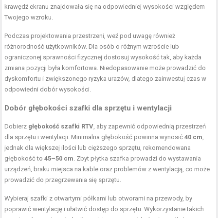
krawędź ekranu znajdowała się na odpowiedniej wysokości względem
Twojego wzroku.
Podczas projektowania przestrzeni, weź pod uwagę również
różnorodność użytkowników. Dla osób o różnym wzroście lub
ograniczonej sprawności fizycznej dostosuj wysokość tak, aby każda
zmiana pozycji była komfortowa. Niedopasowanie może prowadzić do
dyskomfortu i zwiększonego ryzyka urazów, dlatego zainwestuj czas w
odpowiedni dobór wysokości.
Dobór głębokości szafki dla sprzętu i wentylacji
Dobierz
głębokość szafki RTV
, aby zapewnić odpowiednią przestrzeń
dla sprzętu i wentylacji. Minimalna głębokość powinna wynosić
40 cm
,
jednak dla większej ilości lub cięższego sprzętu, rekomendowana
głębokość to
45–50 cm
. Zbyt płytka szafka prowadzi do wystawania
urządzeń, braku miejsca na kable oraz problemów z wentylacją, co może
prowadzić do przegrzewania się sprzętu.
Wybieraj szafki z otwartymi półkami lub otworami na przewody, by
poprawić wentylację i ułatwić dostęp do sprzętu. Wykorzystanie takich