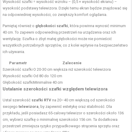
Wysokość szafki = wysokość wzroku – (0,5 × wysokość ekranu) –
wysokość podstawy telewizora. Dzięki temu ekran będzie znajdować się
na odpowiedniej wysokości, co zwiększy komfort oglądania.
Pamiętaj również o
głębokości szafki
, która powinna wynosić minimum
40 cm. To zapewni odpowiednią przestrzeń na urządzenia oraz ich
wentylację. Szafka o zbyt małej głębokości może nie pomieścić
wszystkich potrzebnych sprzętów, co z kolei wpłynie na bezpieczeństwo
ich używania.
Parametr
Zalecenie
Szerokość szafki
O 20-30 cm większa niż szerokość telewizora
Wysokość szafki
Od 80 do 120 cm
Głębokość szafki
Minimalnie 40 cm
Ustalanie szerokości szafki względem telewizora
Ustal szerokość
szafki RTV
na 20–40 cm większą od szerokości
swojego
telewizora
, by zapewnić estetykę oraz stabilność. Dla
przykładu, jeśli posiadasz 65-calowy telewizor o szerokości około 136
cm, wybierz szafkę o minimalnej szerokości 156 cm. Ta dodatkowa
przestrzeń zmniejsza ryzyko przypadkowego strącenia sprzętu oraz