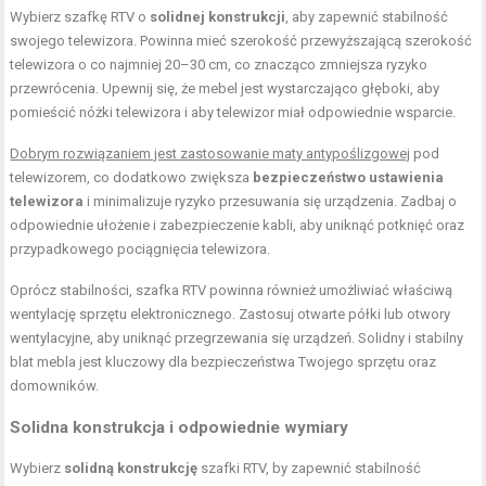
Wybierz szafkę RTV o
solidnej konstrukcji
, aby zapewnić stabilność
swojego telewizora. Powinna mieć szerokość przewyższającą szerokość
telewizora o co najmniej 20–30 cm, co znacząco zmniejsza ryzyko
przewrócenia. Upewnij się, że mebel jest wystarczająco głęboki, aby
pomieścić nóżki telewizora i aby telewizor miał odpowiednie wsparcie.
Dobrym rozwiązaniem jest zastosowanie maty antypoślizgowej
pod
telewizorem, co dodatkowo zwiększa
bezpieczeństwo ustawienia
telewizora
i minimalizuje ryzyko przesuwania się urządzenia. Zadbaj o
odpowiednie ułożenie i zabezpieczenie kabli, aby uniknąć potknięć oraz
przypadkowego pociągnięcia telewizora.
Oprócz stabilności, szafka RTV powinna również umożliwiać właściwą
wentylację sprzętu elektronicznego. Zastosuj otwarte półki lub otwory
wentylacyjne, aby uniknąć przegrzewania się urządzeń. Solidny i stabilny
blat mebla jest kluczowy dla bezpieczeństwa Twojego sprzętu oraz
domowników.
Solidna konstrukcja i odpowiednie wymiary
Wybierz
solidną konstrukcję
szafki RTV, by zapewnić stabilność