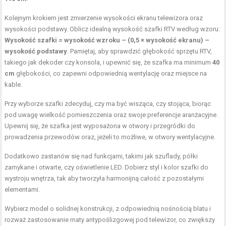
Kolejnym krokiem jest zmierzenie wysokości ekranu telewizora oraz
wysokości podstawy. Oblicz idealną wysokość szafki RTV według wzoru:
Wysokość szafki = wysokość wzroku – (0,5 × wysokość ekranu) –
wysokość podstawy
. Pamiętaj, aby sprawdzić głębokość sprzętu RTV,
takiego jak dekoder czy konsola, i upewnić się, że szafka ma minimum
40
cm
głębokości, co zapewni odpowiednią wentylację oraz miejsce na
kable.
Przy wyborze szafki zdecyduj, czy ma być wisząca, czy stojąca, biorąc
pod uwagę wielkość pomieszczenia oraz swoje preferencje aranżacyjne.
Upewnij się, że szafka jest wyposażona w otwory i przegródki do
prowadzenia przewodów oraz, jeżeli to możliwe, w otwory wentylacyjne.
Dodatkowo zastanów się nad funkcjami, takimi jak szuflady, półki
zamykane i otwarte, czy oświetlenie LED. Dobierz styl i kolor szafki do
wystroju wnętrza, tak aby tworzyła harmonijną całość z pozostałymi
elementami.
Wybierz model o solidnej konstrukcji, z odpowiednią nośnością blatu i
rozważ zastosowanie maty antypoślizgowej pod telewizor, co zwiększy