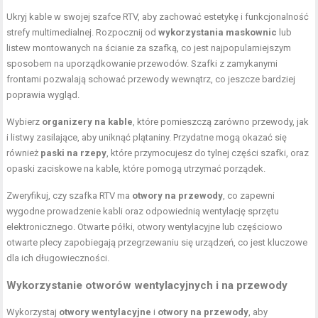
Ukryj kable w swojej szafce RTV, aby zachować estetykę i funkcjonalność
strefy multimedialnej. Rozpocznij od
wykorzystania maskownic
lub
listew montowanych na ścianie za szafką, co jest najpopularniejszym
sposobem na uporządkowanie przewodów. Szafki z zamykanymi
frontami pozwalają schować przewody wewnątrz, co jeszcze bardziej
poprawia wygląd.
Wybierz
organizery na kable
, które pomieszczą zarówno przewody, jak
i listwy zasilające, aby uniknąć plątaniny. Przydatne mogą okazać się
również
paski na rzepy
, które przymocujesz do tylnej części szafki, oraz
opaski zaciskowe na kable, które pomogą utrzymać porządek.
Zweryfikuj, czy szafka RTV ma
otwory na przewody
, co zapewni
wygodne prowadzenie kabli oraz odpowiednią wentylację sprzętu
elektronicznego. Otwarte półki, otwory wentylacyjne lub częściowo
otwarte plecy zapobiegają przegrzewaniu się urządzeń, co jest kluczowe
dla ich długowieczności.
Wykorzystanie otworów wentylacyjnych i na przewody
Wykorzystaj
otwory wentylacyjne
i
otwory na przewody
, aby