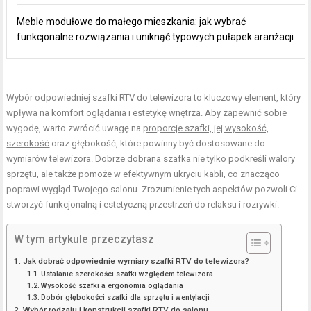
Meble modułowe do małego mieszkania: jak wybrać
funkcjonalne rozwiązania i uniknąć typowych pułapek aranżacji
Wybór odpowiedniej szafki RTV do telewizora to kluczowy element, który
wpływa na komfort oglądania i estetykę wnętrza. Aby zapewnić sobie
wygodę, warto zwrócić uwagę na
proporcje szafki, jej wysokość,
szerokość
oraz głębokość, które powinny być dostosowane do
wymiarów telewizora. Dobrze dobrana szafka nie tylko podkreśli walory
sprzętu, ale także pomoże w efektywnym ukryciu kabli, co znacząco
poprawi wygląd Twojego salonu. Zrozumienie tych aspektów pozwoli Ci
stworzyć funkcjonalną i estetyczną przestrzeń do relaksu i rozrywki.
W tym artykule przeczytasz
Jak dobrać odpowiednie wymiary szafki RTV do telewizora?
Ustalanie szerokości szafki względem telewizora
Wysokość szafki a ergonomia oglądania
Dobór głębokości szafki dla sprzętu i wentylacji
Wybór rodzaju i konstrukcji szafki RTV do salonu