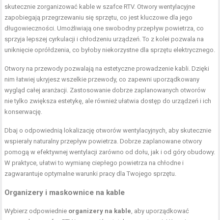
skutecznie zorganizować kable w szafce RTV. Otwory wentylacyjne
zapobiegają przegrzewaniu się sprzętu, co jest kluczowe dla jego
długowieczności. Umożliwiają one swobodny przepływ powietrza, co
sprzyja lepszej cyrkulacji i chłodzeniu urządzeń. To z kolei pozwala na
uniknięcie oprółdzenia, co byłoby niekorzystne dla sprzętu elektrycznego.
Otwory na przewody pozwalają na estetyczne prowadzenie kabli. Dzięki
nim łatwiej ukryjesz wszelkie przewody, co zapewni uporządkowany
wygląd całej aranżacji. Zastosowanie dobrze zaplanowanych otworów
nie tylko zwiększa estetykę, ale również ułatwia dostęp do urządzeń i ich
konserwację.
Dbaj o odpowiednią lokalizację otworów wentylacyjnych, aby skutecznie
wspierały naturalny przepływ powietrza. Dobrze zaplanowane otwory
pomogą w efektywnej wentylacji zarówno od dołu, jak i od góry obudowy.
W praktyce, ułatwi to wymianę ciepłego powietrza na chłodne i
zagwarantuje optymalne warunki pracy dla Twojego sprzętu.
Organizery i maskownice na kable
Wybierz odpowiednie
organizery na kable
, aby uporządkować