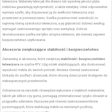
telewizora. Materiały takie jak lite drewno lub wysokiej jakości płyta
meblowa gwarantują wytrzymałość, a także estetykę. Ustal odpowiednie
wymiary szafki, aby dopasować ją do wielkości telewizora oraz
przestrzeni w pomieszczeniu. Szafka powinna mieć szerokość co
najmniej równą szerokości telewizora, a jej głębokość dobierz według
wymagań zastosowanego sprzętu oraz wentylacji. Dobrze
skonstruowana szafka nie tylko utrzyma telewizor, ale również zapewni
bezpieczeństwo użytkowania.
Akcesoria zwiększające stabilność i bezpieczeństwo
Zainwestuj w akcesoria, które zwiększą
stabilność
i
bezpieczeństwo
telewizora
na szafce RTV. Użyj nóżek stabilizujących, aby dostosować
wysokość mebla do swoich potrzeb. Możesz również zastosować
blokady do szuflad i drzwiczek, które chronią dzieci przed dostępem do
niebezpiecznych przedmiotów.
Ochraniacze na narożniki i krawędzie wykonane z miękkich materiałów,
takich jak silikon czy guma, pomagają zminimalizować ryzyko obrażeń w
przypadku uderzenia. Kluczowe jest również zastosowanie klinów
poziomujących, które stabilizują meble na nierównym podłożu,