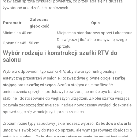
rozwiązań sprzyja cyrkulacji powietrza, co przekłada się na dłuższą
żywotność urządzeń elektronicznych.
Zalecana
Parametr
Opis
głębokość
Minimalna
40 cm
Miejsce na standardowy sprzęt i akcesoria.
Dla większej ilości lub masywniejszego
Optymalna
45–50 cm
sprzętu.
Wybór rodzaju i konstrukcji szafki RTV do
salonu
Wybierz odpowiedni typ szafki RTV, aby stworzyć funkcjonalną i
estetyczną przestrzeń w salonie. Rozważ dwie główne opcje:
szafkę
stojącą
oraz
szafkę wiszącą
. Szafka stojąca daje możliwość
umieszczenia sprzętu u podstawy telewizora, co może być bardziej
stabilne i dostosowane do większych urządzeń. Z kolei szafka wisząca
pozwala zaoszczędzić miejsce i nadaje nowoczesny wygląd, doskonale
sprawdzając się w mniejszych przestrzeniach.
Zrozum różne typy zabudowy, jakie możesz wybrać.
Zabudowa otwarta
umożliwia swobodny dostęp do sprzętu, ale wymaga również dbałości o
estetykę wyglądu.
Zabudowa zamknięta
sprawia, że sprzęt jest mniej