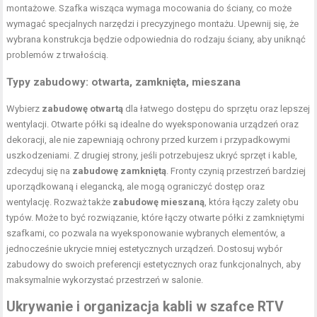
montażowe. Szafka wisząca wymaga mocowania do ściany, co może
wymagać specjalnych narzędzi i precyzyjnego montażu. Upewnij się, że
wybrana konstrukcja będzie odpowiednia do rodzaju ściany, aby uniknąć
problemów z trwałością.
Typy zabudowy: otwarta, zamknięta, mieszana
Wybierz
zabudowę otwartą
dla łatwego dostępu do sprzętu oraz lepszej
wentylacji. Otwarte półki są idealne do wyeksponowania urządzeń oraz
dekoracji, ale nie zapewniają ochrony przed kurzem i przypadkowymi
uszkodzeniami. Z drugiej strony, jeśli potrzebujesz ukryć sprzęt i kable,
zdecyduj się na
zabudowę zamkniętą
. Fronty czynią przestrzeń bardziej
uporządkowaną i elegancką, ale mogą ograniczyć dostęp oraz
wentylację. Rozważ także
zabudowę mieszaną
, która łączy zalety obu
typów. Może to być rozwiązanie, które łączy otwarte półki z zamkniętymi
szafkami, co pozwala na wyeksponowanie wybranych elementów, a
jednocześnie ukrycie mniej estetycznych urządzeń. Dostosuj wybór
zabudowy do swoich preferencji estetycznych oraz funkcjonalnych, aby
maksymalnie wykorzystać przestrzeń w salonie.
Ukrywanie i organizacja kabli w szafce RTV