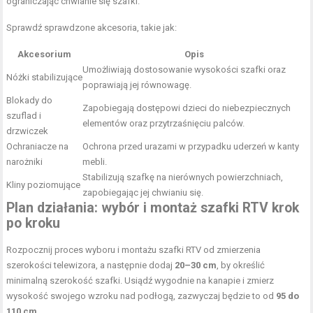
ograniczając chwianie się szafki.
Sprawdź sprawdzone akcesoria, takie jak:
Akcesorium
Opis
Umożliwiają dostosowanie wysokości szafki oraz
Nóżki stabilizujące
poprawiają jej równowagę.
Blokady do
Zapobiegają dostępowi dzieci do niebezpiecznych
szuflad i
elementów oraz przytrzaśnięciu palców.
drzwiczek
Ochraniacze na
Ochrona przed urazami w przypadku uderzeń w kanty
narożniki
mebli.
Stabilizują szafkę na nierównych powierzchniach,
Kliny poziomujące
zapobiegając jej chwianiu się.
Plan działania: wybór i montaż szafki RTV krok
po kroku
Rozpocznij proces wyboru i montażu szafki RTV od zmierzenia
szerokości telewizora, a następnie dodaj
20–30 cm
, by określić
minimalną szerokość szafki. Usiądź wygodnie na kanapie i zmierz
wysokość swojego wzroku nad podłogą, zazwyczaj będzie to od
95 do
110 cm
.