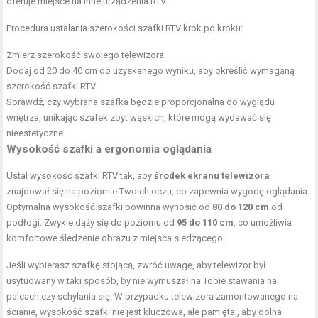
oferuje miejsce na inne urządzenia RTV.
Procedura ustalania szerokości szafki RTV krok po kroku:
Zmierz szerokość swojego telewizora.
Dodaj od 20 do 40 cm do uzyskanego wyniku, aby określić wymaganą
szerokość szafki RTV.
Sprawdź, czy wybrana szafka będzie proporcjonalna do wyglądu
wnętrza, unikając szafek zbyt wąskich, które mogą wydawać się
nieestetyczne.
Wysokość szafki a ergonomia oglądania
Ustal wysokość szafki RTV tak, aby
środek ekranu telewizora
znajdował się na poziomie Twoich oczu, co zapewnia wygodę oglądania.
Optymalna wysokość szafki powinna wynosić od
80 do 120 cm
od
podłogi. Zwykle dąży się do poziomu od
95 do 110 cm
, co umożliwia
komfortowe śledzenie obrazu z miejsca siedzącego.
Jeśli wybierasz szafkę stojącą, zwróć uwagę, aby telewizor był
usytuowany w taki sposób, by nie wymuszał na Tobie stawania na
palcach czy schylania się. W przypadku telewizora zamontowanego na
ścianie, wysokość szafki nie jest kluczowa, ale pamiętaj, aby dolna