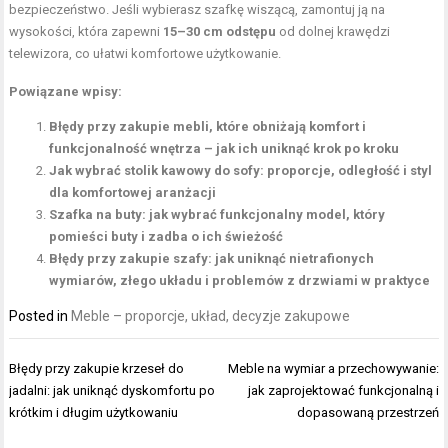
bezpieczeństwo. Jeśli wybierasz szafkę wiszącą, zamontuj ją na
wysokości, która zapewni
15–30 cm odstępu
od dolnej krawędzi
telewizora, co ułatwi komfortowe użytkowanie.
Powiązane wpisy:
Błędy przy zakupie mebli, które obniżają komfort i
funkcjonalność wnętrza – jak ich uniknąć krok po kroku
Jak wybrać stolik kawowy do sofy: proporcje, odległość i styl
dla komfortowej aranżacji
Szafka na buty: jak wybrać funkcjonalny model, który
pomieści buty i zadba o ich świeżość
Błędy przy zakupie szafy: jak uniknąć nietrafionych
wymiarów, złego układu i problemów z drzwiami w praktyce
Posted in
Meble – proporcje, układ, decyzje zakupowe
Nawigacja
Błędy przy zakupie krzeseł do
Meble na wymiar a przechowywanie:
wpisu
jadalni: jak uniknąć dyskomfortu po
jak zaprojektować funkcjonalną i
krótkim i długim użytkowaniu
dopasowaną przestrzeń