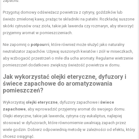
zapachu.
Przygotuj domowy odświeżacz powietrza z cytryny, goździków lub
świeżo zmielonej kawy, prażąc te składniki na patelni. Rozkładaj suszone
skórki cytrusów oraz zioła, takie jak lawenda czy rozmaryn, aby stworzyć
przyjemny aromat w pomieszczeniach.
Nie zapomnij o
potpourri
, które również może służyć jako naturalny
neutralizator zapachów. Używaj suszonych kwiatów i ziół w miseczkach,
aby wzbogacić przestrzeń o miłe dla ucha aromaty. Regularne wietrzenie
pomieszczeń dodatkowo zwiększy świeżość powietrza w domu.
Jak wykorzystać olejki eteryczne, dyfuzory i
świece zapachowe do aromatyzowania
pomieszczeń?
Wykorzystaj
olejki eteryczne
, dyfuzory zapachowe i
świece
zapachowe
, aby wprowadzić przyjemny aromat do swojego domu.
Olejki eteryczne, takie jak lawenda, cytryna czy eukaliptus, najlepiej
stosować w dyfuzorach, które równomiernie uwalniają zapach przez
wiele godzin. Dobierz odpowiednią metodę w zależności od efektu, który
chcesz osiągnąć.