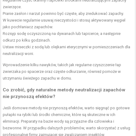
Regularnie czyść tkaniny i tapicerki środkami neutralizującymi zapachy
zwierzęce.
Pranie zasłon i narzut powinno być częste, aby zredukować zapachy.
W kuwecie regularnie usuwaj nieczystości i stosuj aktywowany węgiel
jako pochłaniacz zapachów.
Rozsyp sodę oczyszczoną na dywanach lub tapicerce, a następnie
odkurz po kilku godzinach.
Ustaw miseczki z sodą lub olejkami eterycznymi w pomieszczeniach dla
neutralizacji woni.
Wprowadzenie kilku nawyków, takich jak regularne czyszczenie łap
zwierzaka po spacerze oraz częste odkurzanie, również pomoże w
utrzymaniu świeżego zapachu w domu.
Co zrobić, gdy naturalne metody neutralizacji zapachów
nie przynoszą efektów?
Jeśli domowe metody nie przynoszą efektów, warto sięgnąć po gotowe
pułapki na rybiki lub środki chemiczne, które są skuteczne w ich
eliminacji. Preparaty na bazie wody są przyjazne dla człowieka i
bezwonne. W przypadku dalszych problemów, warto skorzystać z usług
profesjonalnej firmy zajmującej się zwalczaniem insektów.