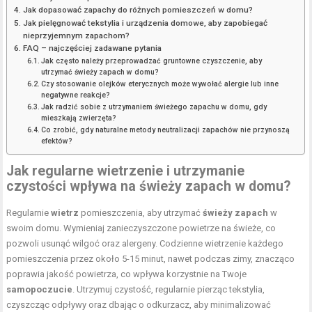
Jak dopasować zapachy do różnych pomieszczeń w domu?
Jak pielęgnować tekstylia i urządzenia domowe, aby zapobiegać
nieprzyjemnym zapachom?
FAQ – najczęściej zadawane pytania
Jak często należy przeprowadzać gruntowne czyszczenie, aby
utrzymać świeży zapach w domu?
Czy stosowanie olejków eterycznych może wywołać alergie lub inne
negatywne reakcje?
Jak radzić sobie z utrzymaniem świeżego zapachu w domu, gdy
mieszkają zwierzęta?
Co zrobić, gdy naturalne metody neutralizacji zapachów nie przynoszą
efektów?
Jak regularne wietrzenie i utrzymanie
czystości wpływa na świeży zapach w domu?
Regularnie
wietrz
pomieszczenia, aby utrzymać
świeży zapach
w
swoim domu. Wymieniaj zanieczyszczone powietrze na świeże, co
pozwoli usunąć wilgoć oraz alergeny. Codzienne wietrzenie każdego
pomieszczenia przez około 5-15 minut, nawet podczas zimy, znacząco
poprawia jakość powietrza, co wpływa korzystnie na Twoje
samopoczucie
. Utrzymuj czystość, regularnie pierząc tekstylia,
czyszcząc odpływy oraz dbając o odkurzacz, aby minimalizować