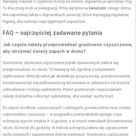
Pamiętaj również o czystości koszy na śmieci; regularnie je opróżniaj i myj.
To kluczowy krok w pielęgnacji, który wpłynie na
świeżość
całego domu.
Nie zapominaj także o legowiskach zwierząt, które wymagają regularnej
higieny, aby uniknąć nieprzyjemnych zapachów.
FAQ – najczęściej zadawane pytania
Jak często należy przeprowadzać gruntowne czyszczenie,
aby utrzymać świeży zapach w domu?
Gruntowne, okresowe czyszczenie płytek dywanowych zaleca się
przeprowadzać co około 10 miesięcy lub zgodnie z natężeniem
użytkowania. Metody takie jak ekstrakcja gorącą wodą, szamponowanie,
bonetowanie lub kapsułkowanie są stosowane w zależności od stopnia
zabrudzenia i rodzaju wykładziny. Przed gruntownym czyszczeniem
należy dokładnie odkurzyć wykładzinę, aby usunąć suchy brud.
Po użyciu środków czyszczących i zabiegach, powierzchnia musi zostać
odpowiednio osuszona — w przypadku prania ekstrakcyjnego czas
schnięcia wynosi zwykle 4–6 godzin, a w innych metodach (bonetowanie)
około 30 minut do godziny. W trakcie schnięcia zaleca się ograniczenie
ruchu pieszych i zapewnienie dobrej wentylacji. Gruntowne czyszczenie