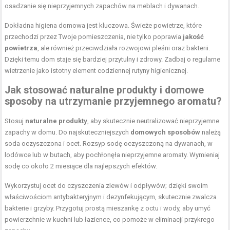
osadzanie się nieprzyjemnych zapachów na meblach i dywanach.
Dokładna higiena domowa jest kluczowa. Świeże powietrze, które
przechodzi przez Twoje pomieszczenia, nie tylko poprawia
jakość
powietrza
, ale również przeciwdziała rozwojowi pleśni oraz bakterii.
Dzięki temu dom staje się bardziej przytulny i zdrowy. Zadbaj o regularne
wietrzenie jako istotny element codziennej rutyny higienicznej.
Jak stosować naturalne produkty i domowe
sposoby na utrzymanie przyjemnego aromatu?
Stosuj
naturalne produkty
, aby skutecznie neutralizować nieprzyjemne
zapachy w domu. Do najskuteczniejszych
domowych sposobów
należą
soda oczyszczona i ocet. Rozsyp sodę oczyszczoną na dywanach, w
lodówce lub w butach, aby pochłonęła nieprzyjemne aromaty. Wymieniaj
sodę co około 2 miesiące dla najlepszych efektów.
Wykorzystuj ocet do czyszczenia zlewów i odpływów; dzięki swoim
właściwościom antybakteryjnym i dezynfekującym, skutecznie zwalcza
bakterie i grzyby. Przygotuj prostą mieszankę z octu i wody, aby umyć
powierzchnie w kuchni lub łazience, co pomoże w eliminacji przykrego