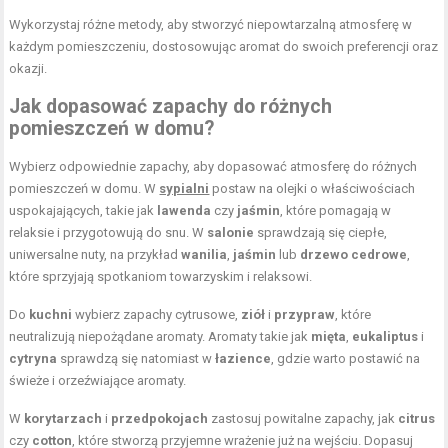
Wykorzystaj różne metody, aby stworzyć niepowtarzalną atmosferę w
każdym pomieszczeniu, dostosowując aromat do swoich preferencji oraz
okazji.
Jak dopasować zapachy do różnych
pomieszczeń w domu?
Wybierz odpowiednie zapachy, aby dopasować atmosferę do różnych
pomieszczeń w domu. W
sypialni
postaw na olejki o właściwościach
uspokajających, takie jak
lawenda
czy
jaśmin
, które pomagają w
relaksie i przygotowują do snu. W
salonie
sprawdzają się ciepłe,
uniwersalne nuty, na przykład
wanilia
,
jaśmin
lub
drzewo cedrowe
,
które sprzyjają spotkaniom towarzyskim i relaksowi.
Do
kuchni
wybierz zapachy cytrusowe,
ziół
i
przypraw
, które
neutralizują niepożądane aromaty. Aromaty takie jak
mięta
,
eukaliptus
i
cytryna
sprawdzą się natomiast w
łazience
, gdzie warto postawić na
świeże i orzeźwiające aromaty.
W
korytarzach
i
przedpokojach
zastosuj powitalne zapachy, jak
citrus
czy
cotton
, które stworzą przyjemne wrażenie już na wejściu. Dopasuj