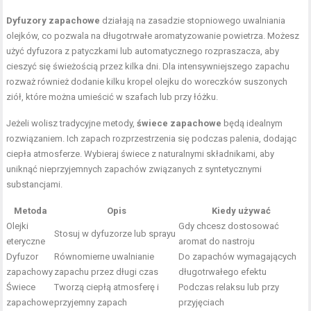
Dyfuzory zapachowe
działają na zasadzie stopniowego uwalniania
olejków, co pozwala na długotrwałe aromatyzowanie powietrza. Możesz
użyć dyfuzora z patyczkami lub automatycznego rozpraszacza, aby
cieszyć się świeżością przez kilka dni. Dla intensywniejszego zapachu
rozważ również dodanie kilku kropel olejku do woreczków suszonych
ziół, które można umieścić w szafach lub przy łóżku.
Jeżeli wolisz tradycyjne metody,
świece zapachowe
będą idealnym
rozwiązaniem. Ich zapach rozprzestrzenia się podczas palenia, dodając
ciepła atmosferze. Wybieraj świece z naturalnymi składnikami, aby
uniknąć nieprzyjemnych zapachów związanych z syntetycznymi
substancjami.
Metoda
Opis
Kiedy używać
Olejki
Gdy chcesz dostosować
Stosuj w dyfuzorze lub sprayu
eteryczne
aromat do nastroju
Dyfuzor
Równomierne uwalnianie
Do zapachów wymagających
zapachowy
zapachu przez długi czas
długotrwałego efektu
Świece
Tworzą ciepłą atmosferę i
Podczas relaksu lub przy
zapachowe
przyjemny zapach
przyjęciach