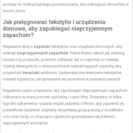
aromaty do funkcji każdego pomieszczenia, aby wzbogacić atmosferę w
swoim domu.
Jak pielęgnować tekstylia i urządzenia
domowe, aby zapobiegać nieprzyjemnym
zapachom?
Regularnie dbaj o
czystość
tekstyliów oraz urządzeń domowych, aby
uniknąć
nieprzyjemnych zapachów
. Pranie tkanin, takich jak zasłony,
narzuty czy poduszki, powinno odbywać się co najmniej co miesiąc.
Używaj detergentów o właściwościach neutralizujących zapachy, aby
przywrócić
świeżość
włóknom. Systematyczne wietrzenie tekstyliów
również ogranicza zatrzymywanie się aromatów w pomieszczeniach.
Regularnie czyść urządzenia, aby zapobiegać nieprzyjemnym zapachom.
Odkurzacz w miarę potrzeb opróżniaj i czyść filtry. Zmywarkę co kilka
tygodni odkamienia i usuwaj resztki jedzenia z filtrów, aby zapewnić jej
prawidłowe działanie. Odpływy dezynfekuj gorącą wodą z dodatkiem
octu oraz sody, co znacząco ogranicza gromadzenie się bakterii i
nieprzyjemnych aromatów.