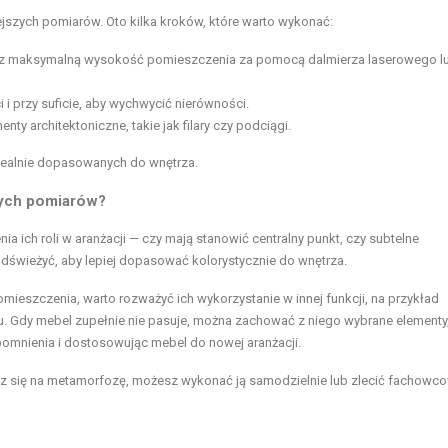
jszych pomiarów. Oto kilka kroków, które warto wykonać:
raz maksymalną wysokość pomieszczenia za pomocą dalmierza laserowego l
 i przy suficie, aby wychwycić nierówności.
ty architektoniczne, takie jak filary czy podciągi.
ealnie dopasowanych do wnętrza.
wych pomiarów?
a ich roli w aranżacji — czy mają stanowić centralny punkt, czy subtelne
odświeżyć, aby lepiej dopasować kolorystycznie do wnętrza.
ieszczenia, warto rozważyć ich wykorzystanie w innej funkcji, na przykład
u. Gdy mebel zupełnie nie pasuje, można zachować z niego wybrane elementy
pomnienia i dostosowując mebel do nowej aranżacji.
esz się na metamorfozę, możesz wykonać ją samodzielnie lub zlecić fachowco