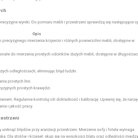
ych
precyzyjne wyniki. Do pomiaru mebli i przestrzeni sprawdzą się następujące o
Opis
do precyzyjnego mierzenia krzywizn i różnych powierzchni mebli, dostępne w
onałe do mierzenia prostych odcinków dużych mebli, dostępne w długościac
ych odległościach, eliminując błąd ludzki.
a prostych linii.
cyzyjnych prostych krawędzi.
niem. Regularnie kontroluj ich dokładność i kalibrację. Upewnij się, że narzę
ia i jakość pracy.
zestrzeni
 uniknąć błędów przy aranżacji przestrzeni. Mierzenie sofy i fotela wymaga
a. Dla stołów i krzeseł, skup się na wysokości blatu oraz odległości międz