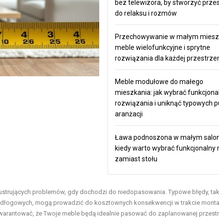
bez telewizora, by stworzyć prze
do relaksu i rozmów
Przechowywanie w małym miesz
meble wielofunkcyjne i sprytne
rozwiązania dla każdej przestrze
Meble modułowe do małego
mieszkania: jak wybrać funkcjona
rozwiązania i uniknąć typowych 
aranżacji
Ława podnoszona w małym salon
kiedy warto wybrać funkcjonalny
zamiast stołu
frustrujących problemów, gdy dochodzi do niedopasowania. Typowe błędy, tak
ypodłogowych, mogą prowadzić do kosztownych konsekwencji w trakcie monta
agwarantować, że Twoje meble będą idealnie pasować do zaplanowanej przestr