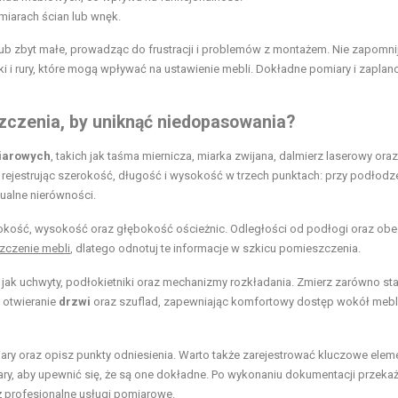
miarach ścian lub wnęk.
b zbyt małe, prowadząc do frustracji i problemów z montażem. Nie zapomni
ki i rury, które mogą wpływać na ustawienie mebli. Dokładne pomiary i zapla
zczenia, by uniknąć
niedopasowania?
iarowych
, takich jak taśma miernicza, miarka zwijana, dalmierz laserowy oraz
 rejestrując szerokość, długość i wysokość w trzech punktach: przy podłodze
ualne nierówności.
erokość, wysokość oraz głębokość ościeżnic. Odległości od podłogi oraz ob
zczenie mebli
, dlatego odnotuj te informacje w szkicu pomieszczenia.
 jak uchwyty, podłokietniki oraz mechanizmy rozkładania. Zmierz zarówno st
 otwieranie
drzwi
oraz szuflad, zapewniając komfortowy dostęp wokół mebl
ary oraz opisz punkty odniesienia. Warto także zarejestrować kluczowe elem
ry, aby upewnić się, że są one dokładne. Po wykonaniu dokumentacji przekaż
 profesjonalne usługi pomiarowe.