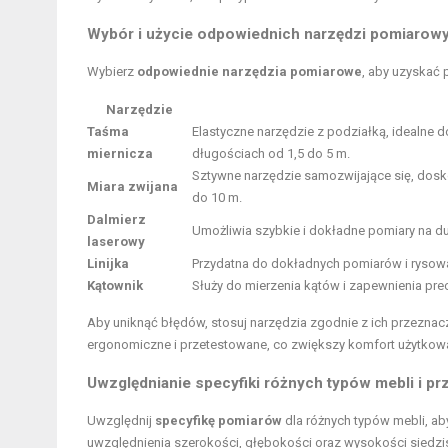
Wybór i użycie odpowiednich narzędzi pomiarow
Wybierz
odpowiednie narzędzia pomiarowe
, aby uzyskać 
Narzędzie
Taśma
Elastyczne narzędzie z podziałką, idealne 
miernicza
długościach od 1,5 do 5 m.
Sztywne narzędzie samozwijające się, dosk
Miara zwijana
do 10 m.
Dalmierz
Umożliwia szybkie i dokładne pomiary na duż
laserowy
Linijka
Przydatna do dokładnych pomiarów i rysowani
Kątownik
Służy do mierzenia kątów i zapewnienia pre
Aby uniknąć błędów, stosuj narzędzia zgodnie z ich przeznacze
ergonomiczne i przetestowane, co zwiększy komfort użytkowan
Uwzględnianie specyfiki różnych typów mebli i pr
Uwzględnij
specyfikę pomiarów
dla różnych typów mebli, aby
uwzględnienia szerokości, głębokości oraz wysokości siedzisk