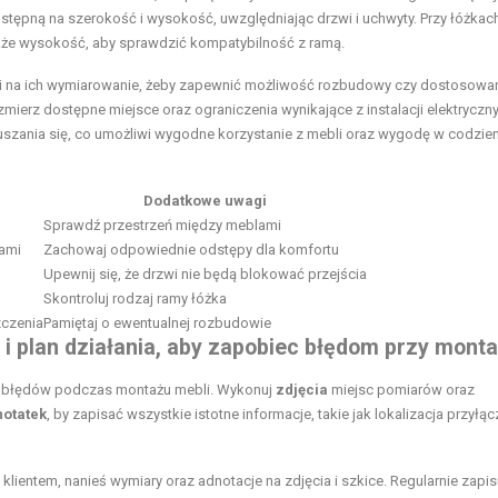
tępną na szerokość i wysokość, uwzględniając drzwi i uchwyty. Przy łóżkach
akże wysokość, aby sprawdzić kompatybilność z ramą.
 na ich wymiarowanie, żeby zapewnić możliwość rozbudowy czy dostosowa
erz dostępne miejsce oraz ograniczenia wynikające z instalacji elektryczny
uszania się, co umożliwi wygodne korzystanie z mebli oraz wygodę w codzi
Dodatkowe uwagi
Sprawdź
przestrzeń między meblami
kami
Zachowaj odpowiednie odstępy dla komfortu
Upewnij się, że drzwi nie będą blokować przejścia
Skontroluj rodzaj ramy łóżka
czenia
Pamiętaj o ewentualnej rozbudowie
i plan działania, aby zapobiec błędom przy mont
ć błędów podczas montażu mebli. Wykonuj
zdjęcia
miejsc pomiarów oraz
notatek
, by zapisać wszystkie istotne informacje, takie jak lokalizacja przyłąc
lientem, nanieś wymiary oraz adnotacje na zdjęcia i szkice. Regularnie zapis