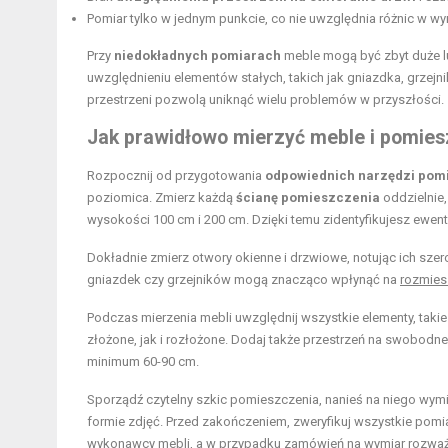
Pomiar tylko w jednym punkcie, co nie uwzględnia różnic w wy
Przy
niedokładnych pomiarach
meble mogą być zbyt duże lu
uwzględnieniu elementów stałych, takich jak gniazdka, grzejni
przestrzeni pozwolą uniknąć wielu problemów w przyszłości.
Jak prawidłowo
mierzyć meble i pomies
Rozpocznij od przygotowania
odpowiednich narzędzi pom
poziomica. Zmierz każdą
ścianę pomieszczenia
oddzielnie,
wysokości 100 cm i 200 cm. Dzięki temu zidentyfikujesz ewent
Dokładnie zmierz otwory okienne i drzwiowe, notując ich sz
gniazdek czy grzejników mogą znacząco wpłynąć na
rozmies
Podczas mierzenia mebli uwzględnij wszystkie elementy, takie
złożone, jak i rozłożone. Dodaj także przestrzeń na swobodne
minimum 60-90 cm.
Sporządź czytelny szkic pomieszczenia, nanieś na niego wymi
formie zdjęć. Przed zakończeniem, zweryfikuj wszystkie pomia
wykonawcy mebli, a w przypadku zamówień na wymiar rozważ