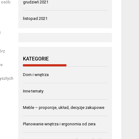
i osób
grudzień 2021
listopad 2021
i
órz
KATEGORIE
je
Dom i wnętrza
zyszłych
Inne tematy
Meble – proporcje, układ, decyzje zakupowe
Planowanie wnętrza i ergonomia od zera