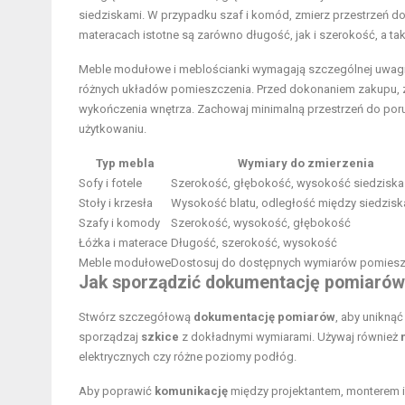
siedziskami. W przypadku szaf i komód, zmierz przestrzeń dos
materacach istotne są zarówno długość, jak i szerokość, a t
Meble modułowe i meblościanki wymagają szczególnej uwagi
różnych układów pomieszczenia. Przed dokonaniem zakupu, zmi
wykończenia wnętrza. Zachowaj minimalną przestrzeń do por
użytkowaniu.
Typ mebla
Wymiary do zmierzenia
Sofy i fotele
Szerokość, głębokość, wysokość siedziska
Stoły i krzesła
Wysokość blatu, odległość między siedzis
Szafy i komody
Szerokość, wysokość, głębokość
Łóżka i materace
Długość, szerokość, wysokość
Meble modułowe
Dostosuj do dostępnych wymiarów pomiesz
Jak sporządzić dokumentację pomiarów 
Stwórz szczegółową
dokumentację pomiarów
, aby unikną
sporządzaj
szkice
z dokładnymi wymiarami. Używaj również
elektrycznych czy różne poziomy podłóg.
Aby poprawić
komunikację
między projektantem, monterem i k