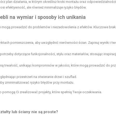
wórz plan działania, w którym określisz kroki montażu oraz odpowiedzialnośc
si efektywność, ale również minimalizuje ryzyko błędów.
ebli na wymiar
i sposoby ich unikania
re mogą prowadzić do problemów i niezadowolenia z efektów. Kluczowe brak
ktach pomieszczenia, aby uwzględnić nierówności ścian. Zapisuj wyniki i tw
potrzeby dotyczące funkcjonalności, stylu oraz materiałów, stosując inspirac
ewnią trwałość, unikając kompromisów w jakości, które mogą prowadzić do pr
lędniając przestrzeń na otwieranie drzwi i szuflad.
 aby zminimalizować ryzyko błędów przy montażu.
 pomogą Ci zrealizować projekty, które spełnią Twoje oczekiwania.
tałty lub ściany nie są proste?