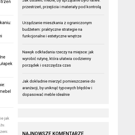
Jak ustawić meble, by sprzątanie było łatwe:
strzeń
przestrzeń, przejścia i materiały pod kontrolą
kaniu:
Urządzanie mieszkania z ograniczonym
budżetem: praktyczne strategie na
ni
funkcjonalne i estetyczne wnętrze
Nawyk odkładania rzeczy na miejsce: jak
lne
wyrobić rutynę, która ułatwia codzienny
pułapek
porządek i oszczędza czas
Jak dokładnie mierzyć pomieszczenie do
ie:
aranżacji, by uniknąć typowych błędów i
 mebel
dopasować meble idealnie
ie jak
żu.
zeni.
NAJNOWSZE KOMENTARZE