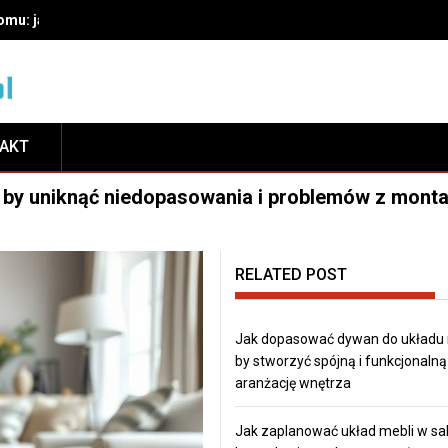
mu: jak wybrać wygodny fotel i uniknąć typowych błędów
TAKT
ać, by uniknąć niedopasowania i problemów z mon
RELATED POST
Jak dopasować dywan do układu 
by stworzyć spójną i funkcjonalną
aranżację wnętrza
Jak zaplanować układ mebli w sa