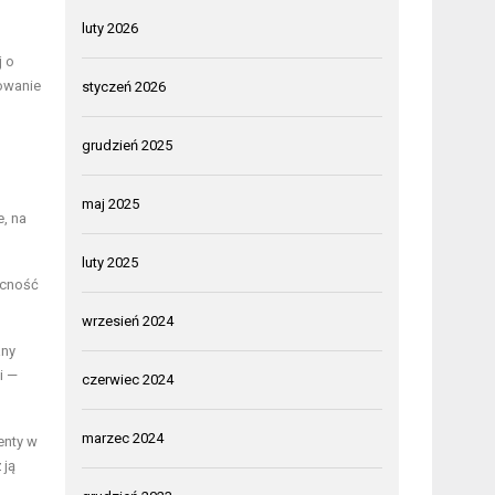
luty 2026
j o
nowanie
styczeń 2026
grudzień 2025
maj 2025
, na
luty 2025
ecność
wrzesień 2024
any
i —
czerwiec 2024
marzec 2024
enty w
 ją