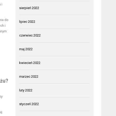
 i
sierpień 2022
nia do
lipiec 2022
ch i
ennym
czerwiec 2022
maj 2022
kwiecień 2022
marzec 2022
ażu?
luty 2022
zy
styczeń 2022
uj