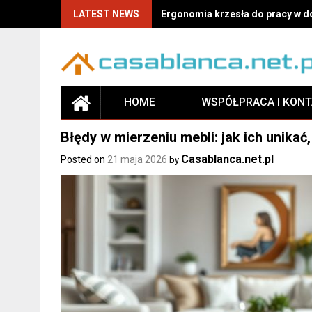
Skip
LATEST NEWS
Ergonomia krzesła do pracy w do
to
content
HOME
WSPÓŁPRACA I KON
Błędy w mierzeniu mebli: jak ich unik
Casablanca.net.pl
Posted on
21 maja 2026
by