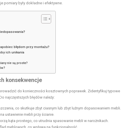
je pomiary były dokładne i efektywne.
niedopasowania?
 zapobiec błędom przy montażu?
by ich unikania
iany nie są proste?
rów?
ich konsekwencje
oprowadzić do konieczności kosztownych poprawek. Zidentyfikuj typowe
 Do najczęstszych błędów należy:
zczenia, co skutkuje zbyt ciasnym lub zbyt luźnym dopasowaniem mebli.
 na ustawienie mebli przy ścianie.
worzą kąta prostego, co utrudnia spasowanie mebli w narożnikach.
flad meblowych, co wpływa na funkcjonalność.