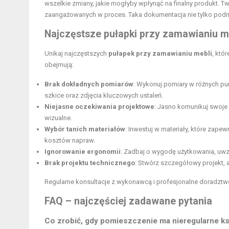
wszelkie zmiany, jakie mogłyby wpłynąć na finalny produkt. T
zaangażowanych w proces. Taka dokumentacja nie tylko podno
Najczęstsze pułapki przy zamawianiu
m
Unikaj najczęstszych
pułapek przy zamawianiu mebli
, któ
obejmują:
Brak dokładnych pomiarów
: Wykonuj pomiary w różnych pun
szkice oraz zdjęcia kluczowych ustaleń.
Niejasne oczekiwania projektowe
: Jasno komunikuj swoje 
wizualne.
Wybór tanich materiałów
: Inwestuj w materiały, które zap
kosztów napraw.
Ignorowanie ergonomii
: Zadbaj o wygodę użytkowania, uwzg
Brak projektu technicznego
: Stwórz szczegółowy projekt,
Regularne konsultacje z wykonawcą i profesjonalne doradztwo
FAQ – najczęściej zadawane pytania
Co zrobić, gdy pomieszczenie ma nieregularne ksz