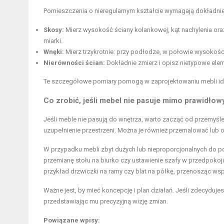
Pomieszczenia o nieregularnym kształcie wymagają dokładnie
Skosy:
Mierz wysokość ściany kolankowej, kąt nachylenia o
miarki.
Wnęki:
Mierz trzykrotnie: przy podłodze, w połowie wysokości
Nierówności ścian:
Dokładnie zmierz i opisz nietypowe elemen
Te szczegółowe pomiary pomogą w zaprojektowaniu mebli id
Co zrobić, jeśli mebel nie pasuje mimo prawidło
Jeśli meble nie pasują do wnętrza, warto zacząć od przemyśleni
uzupełnienie przestrzeni. Można je również przemalować lub 
W przypadku mebli zbyt dużych lub nieproporcjonalnych do pom
przemianę stołu na biurko czy ustawienie szafy w przedpokoj
przykład drzwiczki na ramy czy blat na półkę, przenosząc ws
Ważne jest, by mieć koncepcję i plan działań. Jeśli zdecyduj
przedstawiając mu precyzyjną wizję zmian.
Powiązane wpisy: