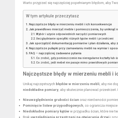
Warto przyjrzeć się najczęściej popełnianym błędom, aby Two
W tym artykule przeczytasz
Najczęstsze błędy w mierzeniu mebli i ich konsekwencje
Jak prawidłowo mierzyć meble i pomieszczenia, by uniknąć 
Wybór i użycie odpowiednich narzędzi pomiarowych
Uwzględnianie specyfiki różnych typów mebli i przestrzeni
Jak sporządzić dokumentację pomiarów i plan działania, aby
Najczęstsze pułapki przy zamawianiu mebli na wymiar i sposo
FAQ – najczęściej zadawane pytania
Co zrobić, gdy pomieszczenie ma nieregularne kształty lub śc
Co zrobić, jeśli mebel nie pasuje mimo prawidłowych pomia
Najczęstsze błędy w mierzeniu mebli i 
Unikaj najczęstszych
błędów w mierzeniu mebli
, aby nie d
niedokładne pomiary
, aby skutecznie planować przestrzeń.
Nieuwzględnienie grubości ścian
oraz nierówności pomies
Pominięcie listew przypodłogowych
, co ogranicza miejsce
Niedokładne pomiary kątów
w przypadku ścian, które nie t
Brak
uwzględnienia przestrzeni na otwieranie drzwi
i szu