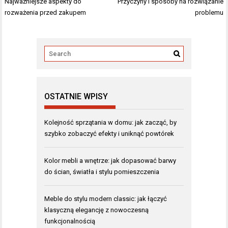
wpisu
Najważniejsze aspekty do
Przyczyny i sposoby na rozwiązanie
rozważenia przed zakupem
problemu
OSTATNIE WPISY
Kolejność sprzątania w domu: jak zacząć, by
szybko zobaczyć efekty i uniknąć powtórek
Kolor mebli a wnętrze: jak dopasować barwy
do ścian, światła i stylu pomieszczenia
Meble do stylu modern classic: jak łączyć
klasyczną elegancję z nowoczesną
funkcjonalnością